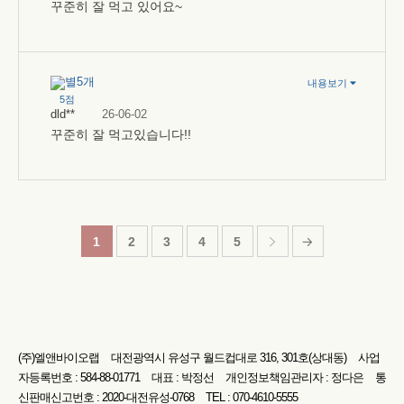
꾸준히 잘 먹고 있어요~
내용보기
5점
dld**
26-06-02
꾸준히 잘 먹고있습니다!!
1
2
3
4
5
(주)엘앤바이오랩
대전광역시 유성구 월드컵대로 316, 301호(상대동)
사업
자등록번호 : 584-88-01771
대표 : 박정선
개인정보책임관리자 : 정다은
통
신판매신고번호 : 2020-대전유성-0768
TEL : 070-4610-5555