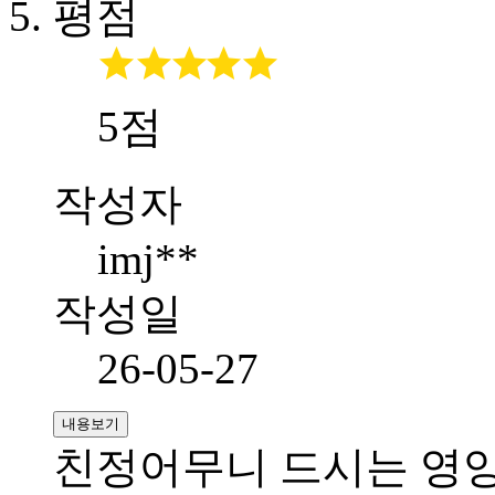
평점
5점
작성자
imj**
작성일
26-05-27
내용보기
친정어무니 드시는 영