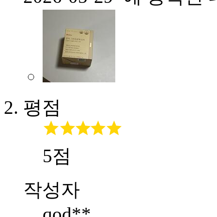
평점
5점
작성자
qod**